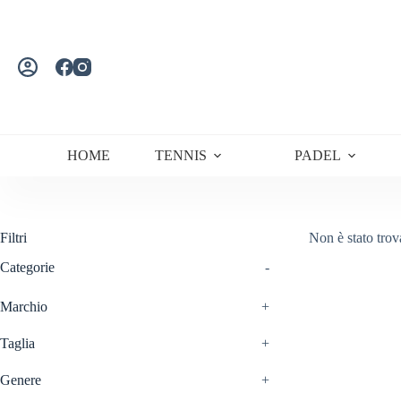
Salta
al
contenuto
HOME
TENNIS
PADEL
Filtri
Non è stato trov
Categorie
-
Marchio
+
Taglia
+
Genere
+