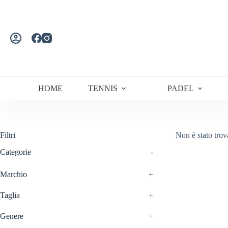
Salta
al
contenuto
HOME
TENNIS
PADEL
Filtri
Non è stato trov
Categorie
-
Marchio
+
Taglia
+
Genere
+