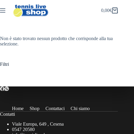
Salta
al
0,00
€
Carrello
contenuto
Non è stato trovato nessun prodotto che corrisponde alla tua
selezione.
Filtri
Home
Shop
Contattaci
Chi siamo
Contatti
Viale Europa, 649 , Cesena
0547 20580