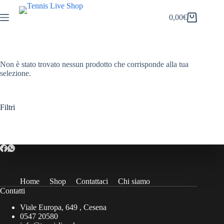
Salta
al
0,00
€
Carrello
contenuto
Non è stato trovato nessun prodotto che corrisponde alla tua
selezione.
Filtri
Home
Shop
Contattaci
Chi siamo
Contatti
Viale Europa, 649 , Cesena
0547 20580