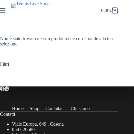
Salta
al
0,00
€
Carrello
contenuto
Non è stato trovato nessun prodotto che corrisponde alla tua
selezione.
Filtri
Home
Shop
Contattaci
Chi siamo
Contatti
Viale Europa, 649 , Cesena
0547 20580