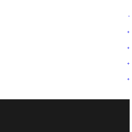
-
+
+
+
+