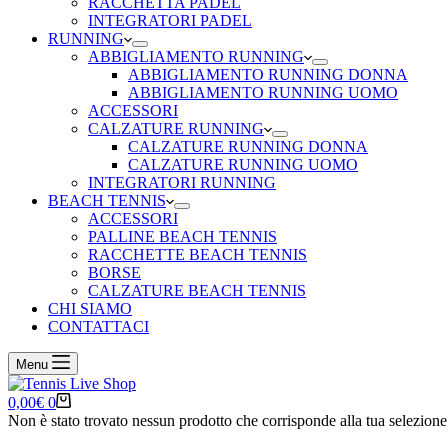
RACCHETTA PADEL
INTEGRATORI PADEL
RUNNING
ABBIGLIAMENTO RUNNING
ABBIGLIAMENTO RUNNING DONNA
ABBIGLIAMENTO RUNNING UOMO
ACCESSORI
CALZATURE RUNNING
CALZATURE RUNNING DONNA
CALZATURE RUNNING UOMO
INTEGRATORI RUNNING
BEACH TENNIS
ACCESSORI
PALLINE BEACH TENNIS
RACCHETTE BEACH TENNIS
BORSE
CALZATURE BEACH TENNIS
CHI SIAMO
CONTATTACI
Menu
Carrello
0,00
€
0
Non è stato trovato nessun prodotto che corrisponde alla tua selezione