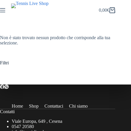
Salta
al
0,00
€
Carrello
contenuto
Non è stato trovato nessun prodotto che corrisponde alla tua
selezione.
Filtri
Home
Shop
Contattaci
Chi siamo
Contatti
Viale Europa, 649 , Cesena
0547 20580