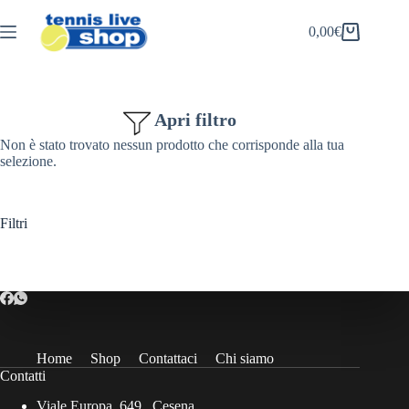
Salta
al
0,00
€
Carrello
contenuto
Apri filtro
Non è stato trovato nessun prodotto che corrisponde alla tua
selezione.
Filtri
Home
Shop
Contattaci
Chi siamo
Contatti
Viale Europa, 649 , Cesena