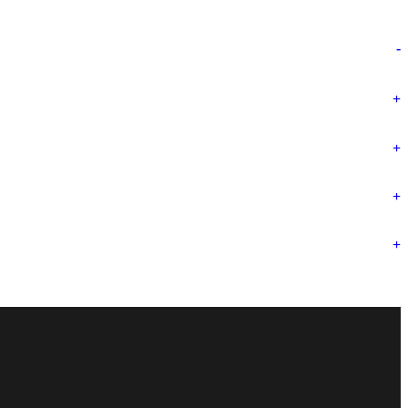
-
+
+
+
+