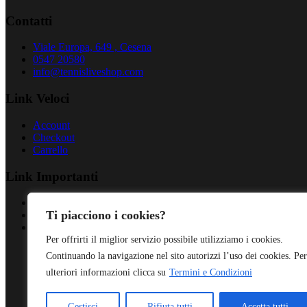
Contatti
Viale Europa, 649 , Cesena
0547 20580
info@tennisliveshop.com
Link Veloci
Account
Checkout
Carrello
Link Importanti
Privacy Policy
Ti piacciono i cookies?
Cookies Policy
Termini & Condizioni
Per offrirti il miglior servizio possibile utilizziamo i cookies.
Continuando la navigazione nel sito autorizzi l’uso dei cookies. Per
ulteriori informazioni clicca su
Termini e Condizioni
Gestisci
Rifiuta tutti
Accetta tutti