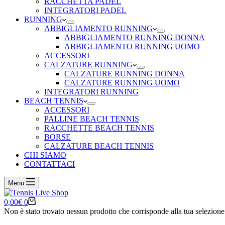
RACCHETTA PADEL
INTEGRATORI PADEL
RUNNING
ABBIGLIAMENTO RUNNING
ABBIGLIAMENTO RUNNING DONNA
ABBIGLIAMENTO RUNNING UOMO
ACCESSORI
CALZATURE RUNNING
CALZATURE RUNNING DONNA
CALZATURE RUNNING UOMO
INTEGRATORI RUNNING
BEACH TENNIS
ACCESSORI
PALLINE BEACH TENNIS
RACCHETTE BEACH TENNIS
BORSE
CALZATURE BEACH TENNIS
CHI SIAMO
CONTATTACI
Menu
Carrello
0,00
€
0
Non è stato trovato nessun prodotto che corrisponde alla tua selezione