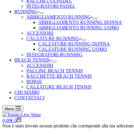
RACCHETTA PADEL
INTEGRATORI PADEL
RUNNING
ABBIGLIAMENTO RUNNING
ABBIGLIAMENTO RUNNING DONNA
ABBIGLIAMENTO RUNNING UOMO
ACCESSORI
CALZATURE RUNNING
CALZATURE RUNNING DONNA
CALZATURE RUNNING UOMO
INTEGRATORI RUNNING
BEACH TENNIS
ACCESSORI
PALLINE BEACH TENNIS
RACCHETTE BEACH TENNIS
BORSE
CALZATURE BEACH TENNIS
CHI SIAMO
CONTATTACI
Menu
Carrello
0,00
€
0
Non è stato trovato nessun prodotto che corrisponde alla tua selezione