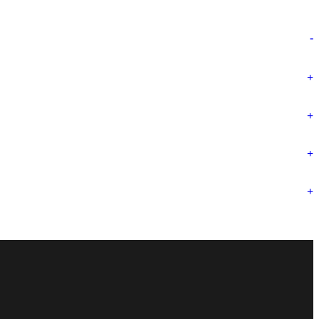
-
+
+
+
+