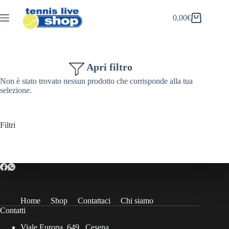
Salta
al
0,00
€
Carrello
contenuto
Apri filtro
Non è stato trovato nessun prodotto che corrisponde alla tua
selezione.
Filtri
Home
Shop
Contattaci
Chi siamo
Contatti
Viale Europa, 649 , Cesena