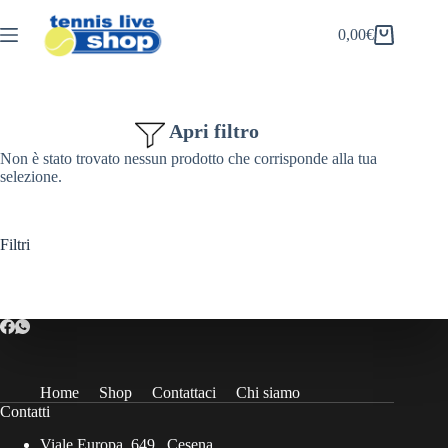
Salta
al
0,00
€
Carrello
contenuto
Apri filtro
Non è stato trovato nessun prodotto che corrisponde alla tua
selezione.
Filtri
Home
Shop
Contattaci
Chi siamo
Contatti
Viale Europa, 649 , Cesena