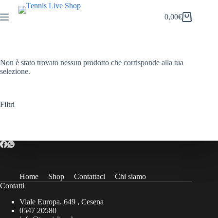
Salta
al
0,00
€
Carrello
contenuto
Non è stato trovato nessun prodotto che corrisponde alla tua
selezione.
Filtri
Home
Shop
Contattaci
Chi siamo
Contatti
Viale Europa, 649 , Cesena
0547 20580