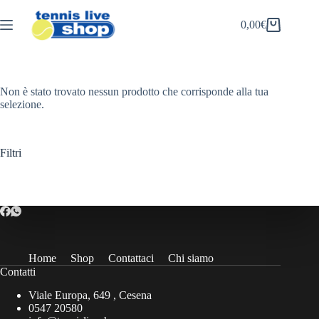
Salta
al
0,00
€
Carrello
contenuto
Non è stato trovato nessun prodotto che corrisponde alla tua
selezione.
Filtri
Home
Shop
Contattaci
Chi siamo
Contatti
Viale Europa, 649 , Cesena
0547 20580