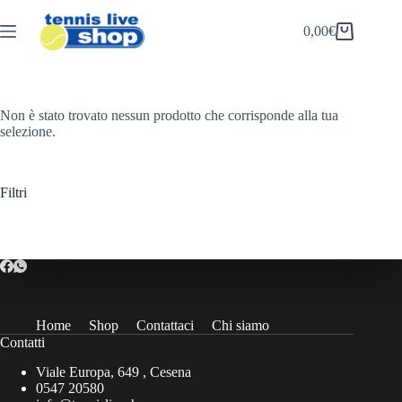
Salta
al
0,00
€
Carrello
contenuto
Non è stato trovato nessun prodotto che corrisponde alla tua
selezione.
Filtri
Home
Shop
Contattaci
Chi siamo
Contatti
Viale Europa, 649 , Cesena
0547 20580