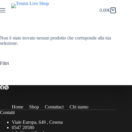
Salta
al
0,00
€
Carrello
contenuto
Non è stato trovato nessun prodotto che corrisponde alla tua
selezione.
Filtri
Home
Shop
Contattaci
Chi siamo
Contatti
Viale Europa, 649 , Cesena
0547 20580