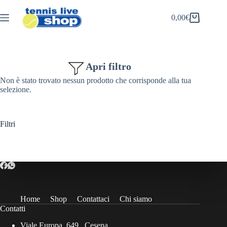
Salta
al
0,00
€
Carrello
contenuto
Apri filtro
Non è stato trovato nessun prodotto che corrisponde alla tua
selezione.
Filtri
Home
Shop
Contattaci
Chi siamo
Contatti
Viale Europa, 649 , Cesena