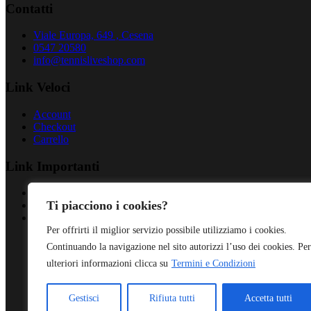
Contatti
Viale Europa, 649 , Cesena
0547 20580
info@tennisliveshop.com
Link Veloci
Account
Checkout
Carrello
Link Importanti
Privacy Policy
Ti piacciono i cookies?
Cookies Policy
Termini & Condizioni
Per offrirti il miglior servizio possibile utilizziamo i cookies.
Continuando la navigazione nel sito autorizzi l’uso dei cookies. Per
ulteriori informazioni clicca su
Termini e Condizioni
Gestisci
Rifiuta tutti
Accetta tutti