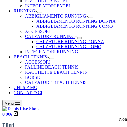
RACCHETTA PADEL
INTEGRATORI PADEL
RUNNING
ABBIGLIAMENTO RUNNING
ABBIGLIAMENTO RUNNING DONNA
ABBIGLIAMENTO RUNNING UOMO
ACCESSORI
CALZATURE RUNNING
CALZATURE RUNNING DONNA
CALZATURE RUNNING UOMO
INTEGRATORI RUNNING
BEACH TENNIS
ACCESSORI
PALLINE BEACH TENNIS
RACCHETTE BEACH TENNIS
BORSE
CALZATURE BEACH TENNIS
CHI SIAMO
CONTATTACI
Menu
Carrello
0,00
€
Non 
Filtri