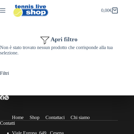
Salta
al
0,00
€
Carrello
contenuto
Apri filtro
Non è stato trovato nessun prodotto che corrisponde alla tua
selezione.
Filtri
Home
Shop
Contattaci
Chi siamo
Contatti
Viale Europa, 649 , Cesena