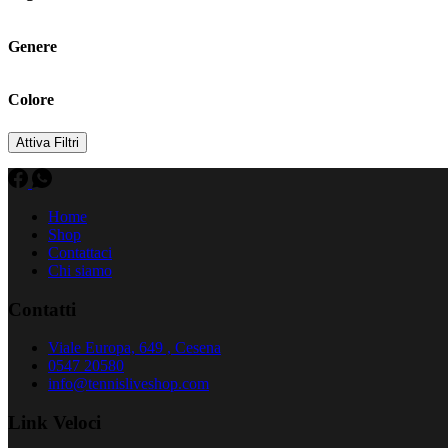
Genere
Colore
Attiva Filtri
Home
Shop
Contattaci
Chi siamo
Contatti
Viale Europa, 649 , Cesena
0547 20580
info@tennisliveshop.com
Link Veloci