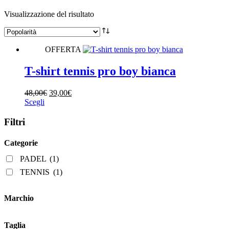
Visualizzazione del risultato
Categorie
PADEL
(1)
OFFERTA
TENNIS
(1)
T-shirt tennis pro boy bianca
Genere
Il
Il
48,00
€
39,00
€
Questo
prezzo
prezzo
Scegli
prodotto
originale
attuale
ha
era:
è:
Filtri
più
48,00€.
39,00€.
varianti.
Categorie
Le
opzioni
PADEL
(1)
possono
TENNIS
(1)
essere
scelte
nella
Marchio
pagina
del
prodotto
Taglia