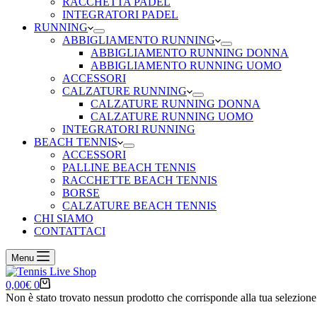
RACCHETTA PADEL
INTEGRATORI PADEL
RUNNING
ABBIGLIAMENTO RUNNING
ABBIGLIAMENTO RUNNING DONNA
ABBIGLIAMENTO RUNNING UOMO
ACCESSORI
CALZATURE RUNNING
CALZATURE RUNNING DONNA
CALZATURE RUNNING UOMO
INTEGRATORI RUNNING
BEACH TENNIS
ACCESSORI
PALLINE BEACH TENNIS
RACCHETTE BEACH TENNIS
BORSE
CALZATURE BEACH TENNIS
CHI SIAMO
CONTATTACI
Menu
Carrello
0,00
€
0
Non è stato trovato nessun prodotto che corrisponde alla tua selezione