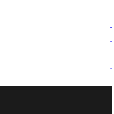
-
+
+
+
+