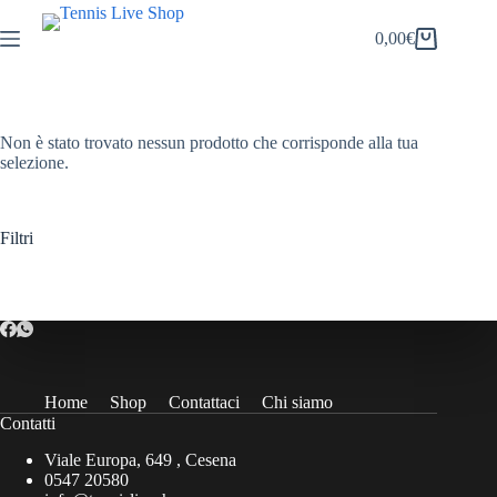
Salta
al
0,00
€
Carrello
contenuto
Non è stato trovato nessun prodotto che corrisponde alla tua
selezione.
Filtri
Home
Shop
Contattaci
Chi siamo
Contatti
Viale Europa, 649 , Cesena
0547 20580