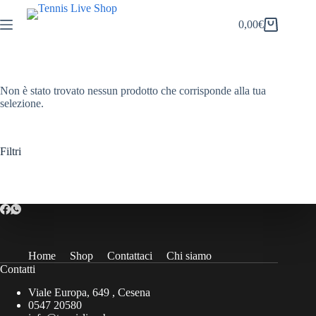
Salta
al
0,00
€
Carrello
contenuto
Non è stato trovato nessun prodotto che corrisponde alla tua
selezione.
Filtri
Home
Shop
Contattaci
Chi siamo
Contatti
Viale Europa, 649 , Cesena
0547 20580