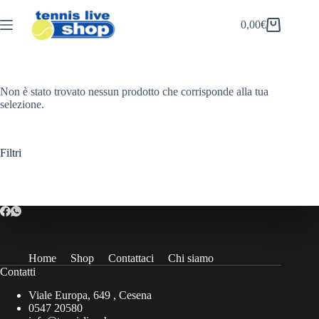
Salta
al
0,00
€
Carrello
contenuto
Non è stato trovato nessun prodotto che corrisponde alla tua
selezione.
Filtri
Home
Shop
Contattaci
Chi siamo
Contatti
Viale Europa, 649 , Cesena
0547 20580