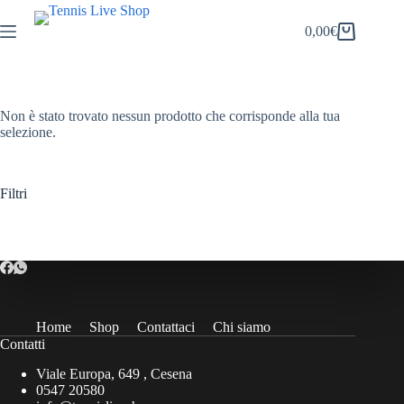
Salta
al
0,00
€
Carrello
contenuto
Non è stato trovato nessun prodotto che corrisponde alla tua
selezione.
Filtri
Home
Shop
Contattaci
Chi siamo
Contatti
Viale Europa, 649 , Cesena
0547 20580