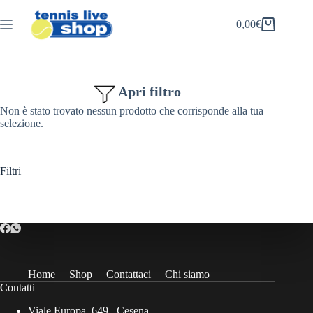
Salta
al
0,00
€
Carrello
contenuto
Apri filtro
Non è stato trovato nessun prodotto che corrisponde alla tua
selezione.
Filtri
Home
Shop
Contattaci
Chi siamo
Contatti
Viale Europa, 649 , Cesena