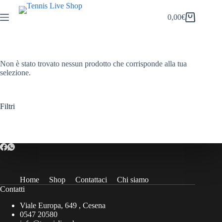
Salta
al
0,00
€
Carrello
contenuto
Non è stato trovato nessun prodotto che corrisponde alla tua
selezione.
Filtri
Home
Shop
Contattaci
Chi siamo
Contatti
Viale Europa, 649 , Cesena
0547 20580