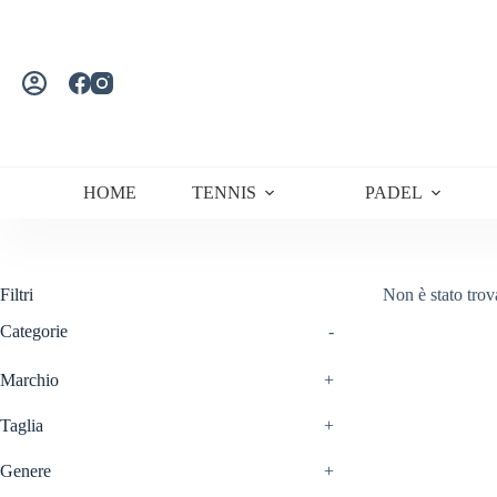
Salta
al
contenuto
HOME
TENNIS
PADEL
Filtri
Non è stato trov
Categorie
-
Marchio
+
Taglia
+
Genere
+