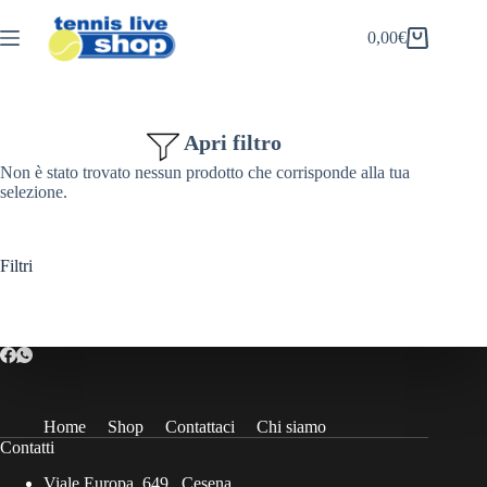
Salta
al
0,00
€
Carrello
contenuto
Apri filtro
Non è stato trovato nessun prodotto che corrisponde alla tua
selezione.
Filtri
Home
Shop
Contattaci
Chi siamo
Contatti
Viale Europa, 649 , Cesena