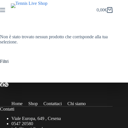
Salta
al
0,00
€
Carrello
contenuto
Non è stato trovato nessun prodotto che corrisponde alla tua
selezione.
Filtri
Home
Shop
Contattaci
Chi siamo
Contatti
Viale Europa, 649 , Cesena
0547 20580