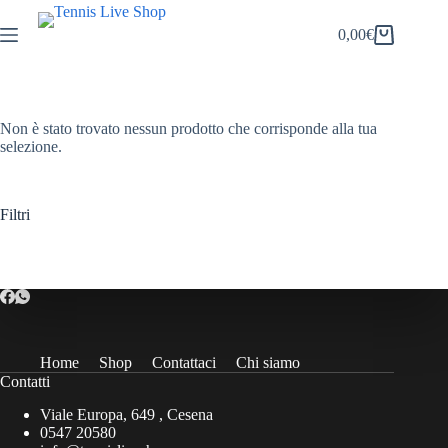
Salta
al
0,00
€
Carrello
contenuto
Non è stato trovato nessun prodotto che corrisponde alla tua
selezione.
Filtri
Home
Shop
Contattaci
Chi siamo
Contatti
Viale Europa, 649 , Cesena
0547 20580