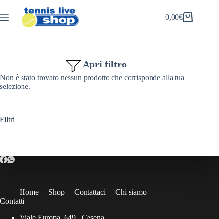
Salta
al
0,00
€
Carrello
contenuto
Apri filtro
Non è stato trovato nessun prodotto che corrisponde alla tua
selezione.
Filtri
Home
Shop
Contattaci
Chi siamo
Contatti
Viale Europa, 649 , Cesena