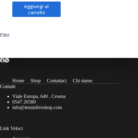
prezzo
prezzo
Aggiungi al
originale
attuale
carrello
era:
è:
15,00€.
13,00€.
Filtri
Home
Shop
Contattaci
Chi siamo
Contatti
Viale Europa, 649 , Cesena
0547 20580
info@tennisliveshop.com
Link Veloci