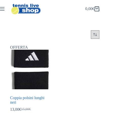
Salta
al
0,00
€
Carrello
contenuto
OFFERTA
Coppia polsini lunghi
neri
13,00
€
15,00
€
Il
Il