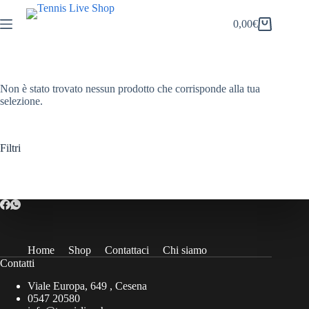
Salta
al
0,00
€
Carrello
contenuto
Non è stato trovato nessun prodotto che corrisponde alla tua
selezione.
Filtri
Home
Shop
Contattaci
Chi siamo
Contatti
Viale Europa, 649 , Cesena
0547 20580