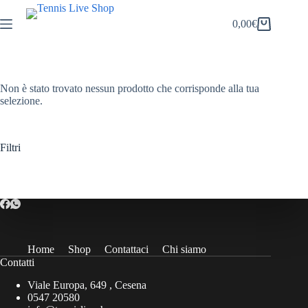
Salta
al
0,00
€
Carrello
contenuto
Non è stato trovato nessun prodotto che corrisponde alla tua
selezione.
Filtri
Home
Shop
Contattaci
Chi siamo
Contatti
Viale Europa, 649 , Cesena
0547 20580