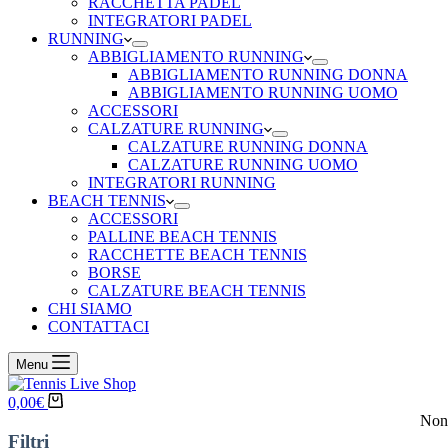
RACCHETTA PADEL
INTEGRATORI PADEL
RUNNING
ABBIGLIAMENTO RUNNING
ABBIGLIAMENTO RUNNING DONNA
ABBIGLIAMENTO RUNNING UOMO
ACCESSORI
CALZATURE RUNNING
CALZATURE RUNNING DONNA
CALZATURE RUNNING UOMO
INTEGRATORI RUNNING
BEACH TENNIS
ACCESSORI
PALLINE BEACH TENNIS
RACCHETTE BEACH TENNIS
BORSE
CALZATURE BEACH TENNIS
CHI SIAMO
CONTATTACI
Menu
Carrello
0,00
€
Non 
Filtri