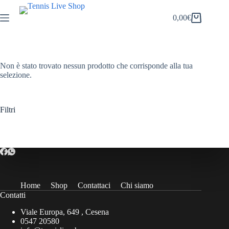
Salta
al
0,00
€
Carrello
contenuto
Non è stato trovato nessun prodotto che corrisponde alla tua
selezione.
Filtri
Home
Shop
Contattaci
Chi siamo
Contatti
Viale Europa, 649 , Cesena
0547 20580