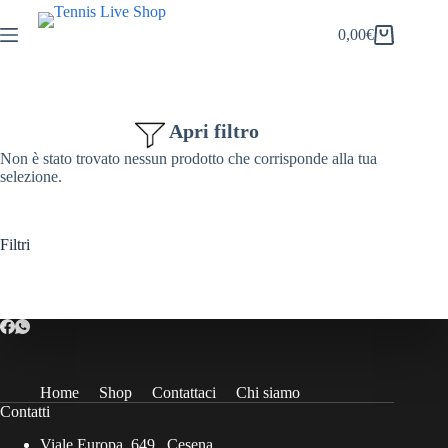
Salta
al
0,00
€
Carrello
contenuto
Apri filtro
Non è stato trovato nessun prodotto che corrisponde alla tua
selezione.
Filtri
Home
Shop
Contattaci
Chi siamo
Contatti
Viale Europa, 649 , Cesena