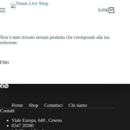
Salta
al
0,00
€
Carrello
contenuto
Non è stato trovato nessun prodotto che corrisponde alla tua
selezione.
Filtri
Home
Shop
Contattaci
Chi siamo
Contatti
Viale Europa, 649 , Cesena
0547 20580