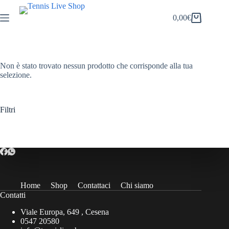
Salta
al
0,00
€
Carrello
contenuto
Non è stato trovato nessun prodotto che corrisponde alla tua
selezione.
Filtri
Home
Shop
Contattaci
Chi siamo
Contatti
Viale Europa, 649 , Cesena
0547 20580