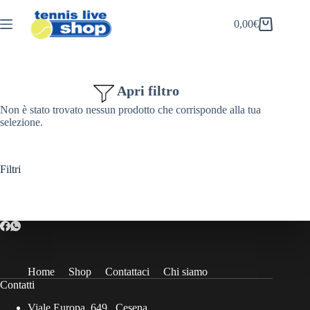
Salta
al
0,00
€
Carrello
contenuto
Apri filtro
Non è stato trovato nessun prodotto che corrisponde alla tua
selezione.
Filtri
Home
Shop
Contattaci
Chi siamo
Contatti
Viale Europa, 649 , Cesena