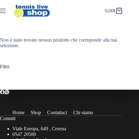
Salta
al
0,00
€
Carrello
contenuto
Non è stato trovato nessun prodotto che corrisponde alla tua
selezione.
Filtri
Home
Shop
Contattaci
Chi siamo
Contatti
Viale Europa, 649 , Cesena
0547 20580