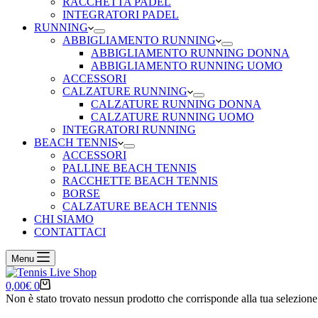
RACCHETTA PADEL
INTEGRATORI PADEL
RUNNING
ABBIGLIAMENTO RUNNING
ABBIGLIAMENTO RUNNING DONNA
ABBIGLIAMENTO RUNNING UOMO
ACCESSORI
CALZATURE RUNNING
CALZATURE RUNNING DONNA
CALZATURE RUNNING UOMO
INTEGRATORI RUNNING
BEACH TENNIS
ACCESSORI
PALLINE BEACH TENNIS
RACCHETTE BEACH TENNIS
BORSE
CALZATURE BEACH TENNIS
CHI SIAMO
CONTATTACI
Menu
Carrello
0,00
€
0
Non è stato trovato nessun prodotto che corrisponde alla tua selezione