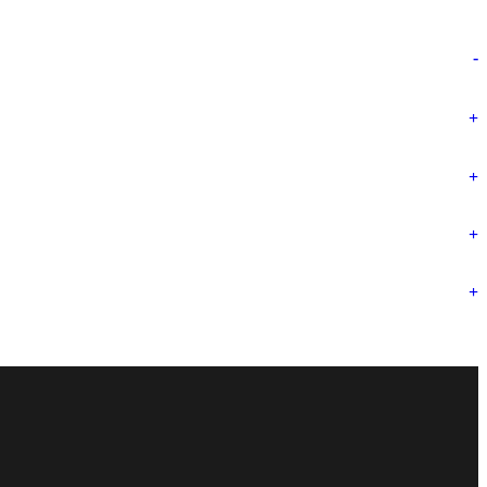
-
+
+
+
+