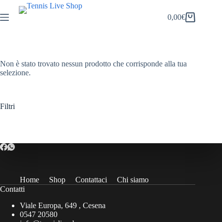
Salta
al
0,00
€
Carrello
contenuto
Non è stato trovato nessun prodotto che corrisponde alla tua
selezione.
Filtri
Home
Shop
Contattaci
Chi siamo
Contatti
Viale Europa, 649 , Cesena
0547 20580