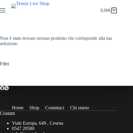
Salta
al
0,00
€
Carrello
contenuto
Non è stato trovato nessun prodotto che corrisponde alla tua
selezione.
Filtri
Home
Shop
Contattaci
Chi siamo
Contatti
Viale Europa, 649 , Cesena
0547 20580