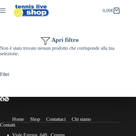
Salta
al
0,00
€
Carrello
contenuto
Apri filtro
Non è stato trovato nessun prodotto che corrisponde alla tua
selezione.
Filtri
Home
Shop
Contattaci
Chi siamo
Contatti
Viale Europa, 649 , Cesena