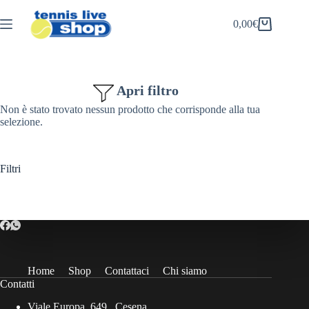
Salta
al
0,00
€
Carrello
contenuto
Apri filtro
Non è stato trovato nessun prodotto che corrisponde alla tua
selezione.
Filtri
Home
Shop
Contattaci
Chi siamo
Contatti
Viale Europa, 649 , Cesena