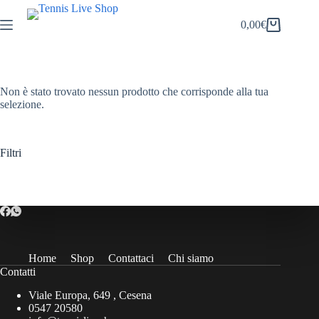
Salta
al
0,00
€
Carrello
contenuto
Non è stato trovato nessun prodotto che corrisponde alla tua
selezione.
Filtri
Home
Shop
Contattaci
Chi siamo
Contatti
Viale Europa, 649 , Cesena
0547 20580