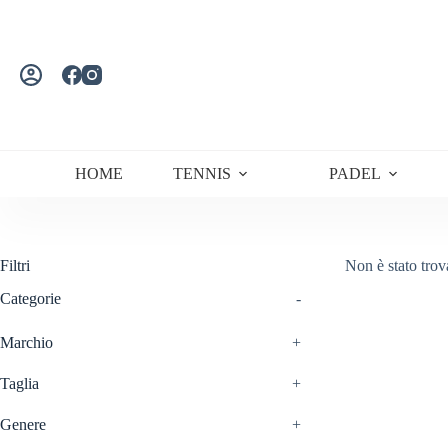
Salta
al
contenuto
HOME
TENNIS
PADEL
Filtri
Non è stato trov
Categorie
-
Marchio
+
Taglia
+
Genere
+