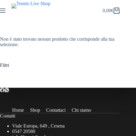
Salta
al
0,00
€
Carrello
contenuto
Non è stato trovato nessun prodotto che corrisponde alla tua
selezione.
Filtri
Home
Shop
Contattaci
Chi siamo
Contatti
Viale Europa, 649 , Cesena
0547 20580